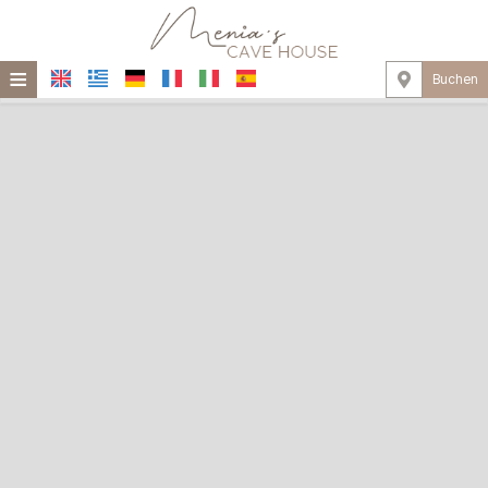
≡
Buchen
STARTSEITE
STANDORT
HÖHLENHAUS
EINRICHTUNGEN
FOTOGALLERIE