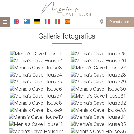
≡
Prenotazione
HOME
Galleria fotografica
POSIZIONE
CASA NELLA GROTTA
STRUTTURE
GALLERIA FOTOGRAFICA